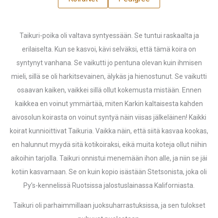
Taikuri-poika oli valtava syntyessään. Se tuntui raskaalta ja
erilaiselta. Kun se kasvoi, kävi selväksi, että tämä koira on
syntynyt vanhana. Se vaikutti jo pentuna olevan kuin ihmisen
mieli, sillä se oli harkitsevainen, älykäs ja hienostunut. Se vaikutti
osaavan kaiken, vaikkei sillä ollut kokemusta mistään. Ennen
kaikkea en voinut ymmärtää, miten Karkin kaltaisesta kahden
aivosolun koirasta on voinut syntyä näin viisas jälkeläinen! Kaikki
koirat kunnioittivat Taikuria. Vaikka näin, että siitä kasvaa kookas,
en halunnut myydä sitä kotikoiraksi, eikä muita koteja ollut niihin
aikoihin tarjolla. Taikuri onnistui menemään ihon alle, ja niin se jäi
kotiin kasvamaan. Se on kuin kopio isästään Stetsonista, joka oli
Py’s-kennelissä Ruotsissa jalostuslainassa Kaliforniasta.
Taikuri oli parhaimmillaan juoksuharrastuksissa, ja sen tulokset