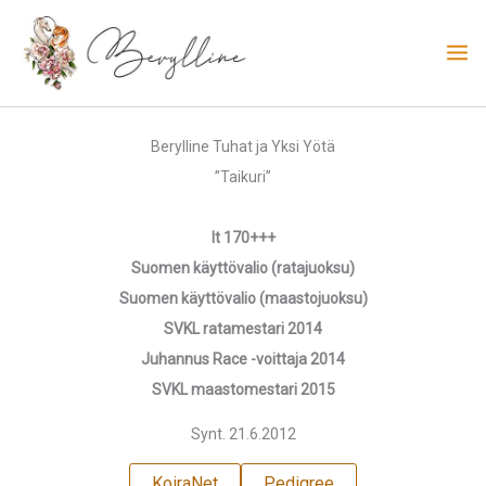
Siirry
sisältöön
Berylline Tuhat ja Yksi Yötä
”Taikuri”
lt 170+++
Suomen käyttövalio (ratajuoksu)
Suomen käyttövalio (maastojuoksu)
SVKL ratamestari 2014
Juhannus Race -voittaja 2014
SVKL maastomestari 2015
Synt. 21.6.2012
KoiraNet
Pedigree