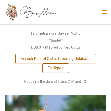
Skip
to
content
Tarumetsän Kirin Jälkeen Voitto
”Nuudeli”
DOB 01/14 | Bred by Taru Uuttu
Finnish Kennel Club's breeding database
Pedigree
Nuudeli is the dam of litters C, M and T2.