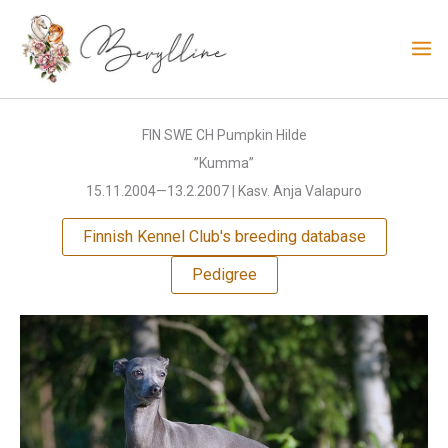
Skip
to
content
FIN SWE CH Pumpkin Hilde
”Kumma”
15.11.2004—13.2.2007 | Kasv. Anja Valapuro
Finnish Kennel Club's breeding database
Pedigree