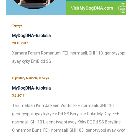
Terveys
MyDogDNA-tuloksia
20.10.2017
Xamara Forum Romanum: FEH normaali, GHI 110, genotyyppi
ayay kyky EmE dd SS
,
,
C-pentue
Nuudeli
Terveys
MyDogDNA-tuloksia
3.8.2017
Tarumetsän Kirin Jälkeen Voitto: FEH normaali, GHI 110,
genotyyppi ayay kyky Ee Dd SS Berylline Cake My Day: FEH
normaali, GHI 101, genotyyppi ayay Kbky EE Dd SS Berylline
Cinnamon Buns: FEH normaali, GHI 103, genotyyppi ayay kyky