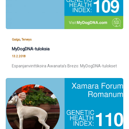
,
Galgo
Terveys
MyDogDNA-tuloksia
13.2.2018
Espanjanvinttikoira Awanata’s Brezo: MyDogDNA-tulokset