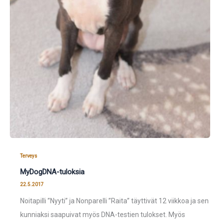
Terveys
MyDogDNA-tuloksia
22.5.2017
Noitapilli ”Nyyti” ja Nonparelli ”Raita” täyttivät 12 viikkoa ja sen
kunniaksi saapuivat myös DNA-testien tulokset. Myös