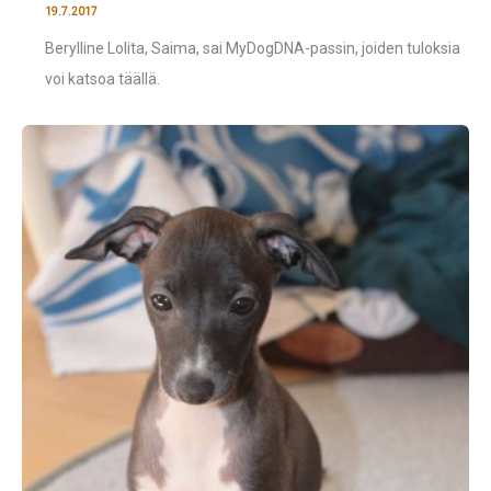
19.7.2017
Berylline Lolita, Saima, sai MyDogDNA-passin, joiden tuloksia
voi katsoa täällä.