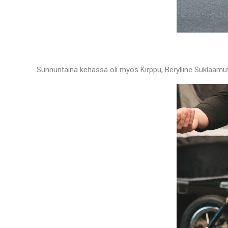
Sunnuntaina kehässä oli myös Kirppu, Berylline Suklaamuffi