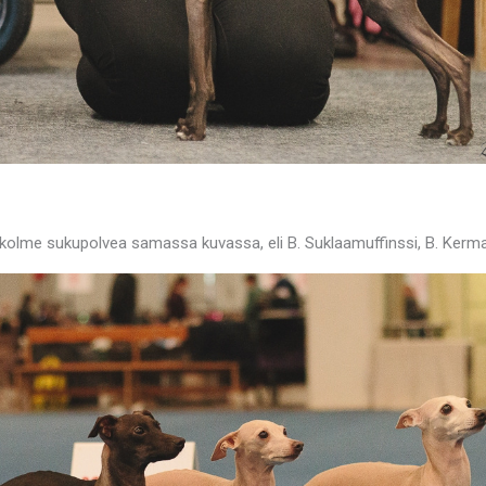
olme sukupolvea samassa kuvassa, eli B. Suklaamuffinssi, B. Kermak