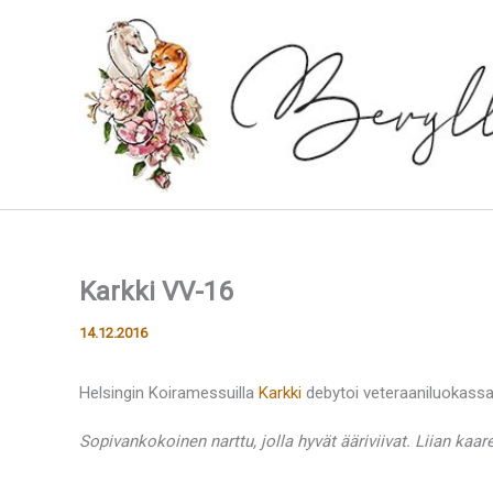
Siirry
sisältöön
Karkki VV-16
14.12.2016
Helsingin Koiramessuilla
Karkki
debytoi veteraaniluokassa 
Sopivankokoinen narttu, jolla hyvät ääriviivat. Liian kaarev