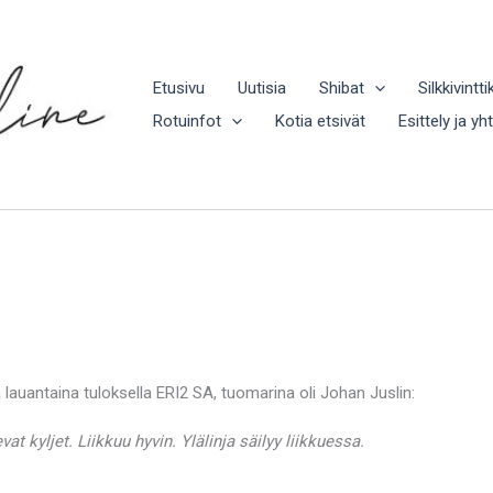
Etusivu
Uutisia
Shibat
Silkkivintti
Rotuinfot
Kotia etsivät
Esittely ja yh
lauantaina tuloksella ERI2 SA, tuomarina oli Johan Juslin:
at kyljet. Liikkuu hyvin. Ylälinja säilyy liikkuessa.