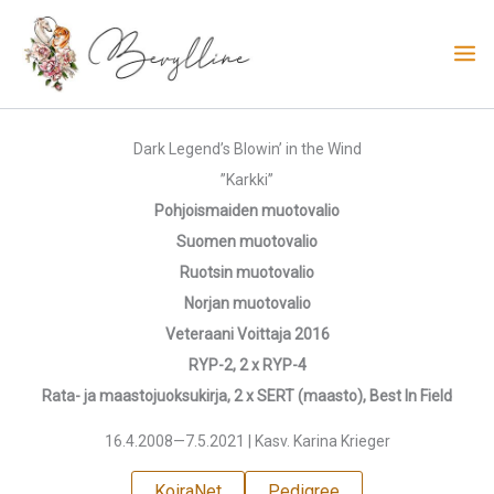
Siirry
sisältöön
Dark Legend’s Blowin’ in the Wind
”Karkki”
Pohjoismaiden muotovalio
Suomen muotovalio
Ruotsin muotovalio
Norjan muotovalio
Veteraani Voittaja 2016
RYP-2, 2 x RYP-4
Rata- ja maastojuoksukirja, 2 x SERT (maasto), Best In Field
16.4.2008—7.5.2021 | Kasv. Karina Krieger
KoiraNet
Pedigree