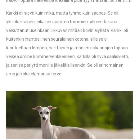
kasvoi lopulta melkeinpä ideaalina pidettyyn mittaan 36 senttiin.
Karkki oli sievä kuin mikä, mutta tyhmä kuin saapas. Se oli
yksinkertainen, eikä sen suurten tummien silmien takana
vaikuttanut useinkaan liikkuvan mitään kovin älyllistä. Karkki oli
kuitenkin ihanteellinen seuralainen kotona, sillä se oli
luonteeltaan lempeä, herttainen ja monien italiaanojen tapaan
veikeä omine kommervenkkeineen. Karkilla oli hyvä saalisvietti,
ja sen se periytti monille jälkeläisilleenkin. Se oli erinomainen
emä ja koko elämänsä terve.