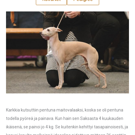
Karkkia kutsuttiin pentuna maitovalaaksi, koska se oli pentuna
todella pyöreä ja painava. Kun hain sen Saksasta 4 kuukauden
ikäisenä, se painoi jo 4 kg. Se kuitenkin kehittyi tasapainoisesti, ja