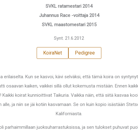
SVKL ratamestari 2014
Juhannus Race -voittaja 2014
SVKL maastomestari 2015
Synt. 21.6.2012
KoiraNet
Pedigree
ja erilaiselta. Kun se kasvoi, kävi selväksi, että tämä koira on syntyny
ikutti osaavan kaiken, vaikkei sillä ollut kokemusta mistään. Ennen k
 Kaikki koirat kunnioittivat Taikuria. Vaikka näin, että siitä kasvaa k
on alle, ja niin se jäi kotiin kasvamaan. Se on kuin kopio isästään Ste
Kaliforniasta.
 oli parhaimmillaan juoksuharrastuksissa, ja sen tulokset puhuvat puo