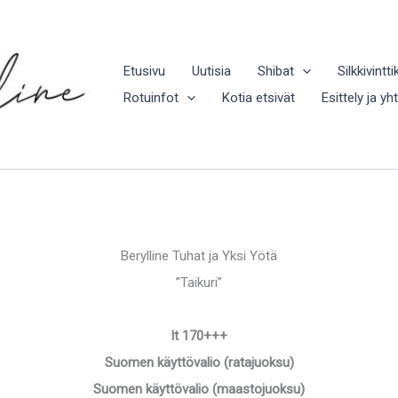
Etusivu
Uutisia
Shibat
Silkkivintti
Rotuinfot
Kotia etsivät
Esittely ja yh
Berylline Tuhat ja Yksi Yötä
”Taikuri”
lt 170+++
Suomen käyttövalio (ratajuoksu)
Suomen käyttövalio (maastojuoksu)