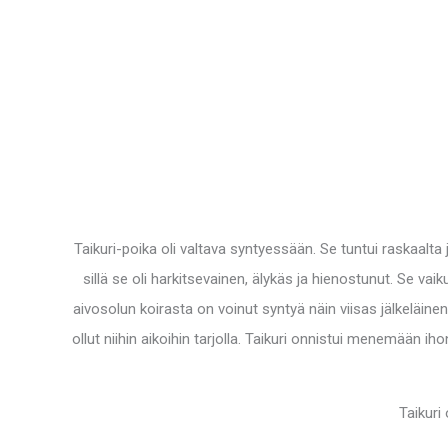
Taikuri-poika oli valtava syntyessään. Se tuntui raskaalta 
sillä se oli harkitsevainen, älykäs ja hienostunut. Se va
aivosolun koirasta on voinut syntyä näin viisas jälkeläinen!
ollut niihin aikoihin tarjolla. Taikuri onnistui menemään ih
Taikuri