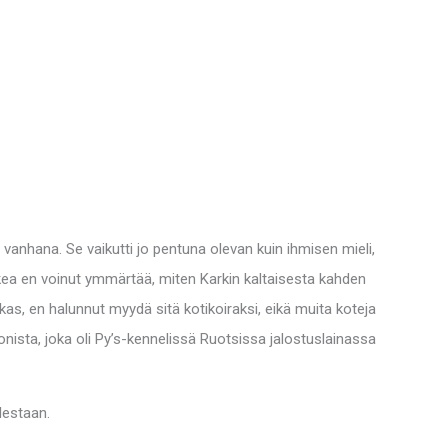
t vanhana. Se vaikutti jo pentuna olevan kuin ihmisen mieli,
aikkea en voinut ymmärtää, miten Karkin kaltaisesta kahden
ookas, en halunnut myydä sitä kotikoiraksi, eikä muita koteja
tsonista, joka oli Py’s-kennelissä Ruotsissa jalostuslainassa
lestaan.