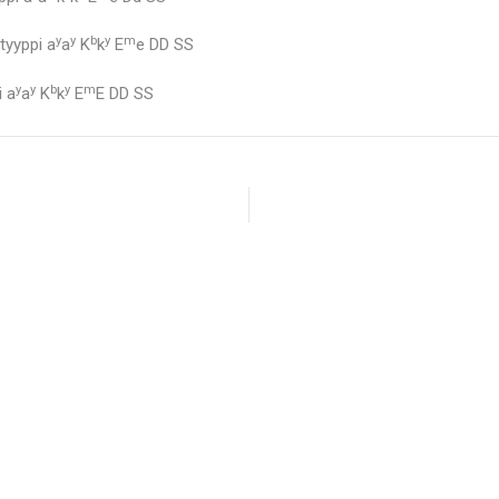
y
y
b
y
m
tyyppi a
a
K
k
E
e DD SS
y
y
b
y
m
i a
a
K
k
E
E DD SS