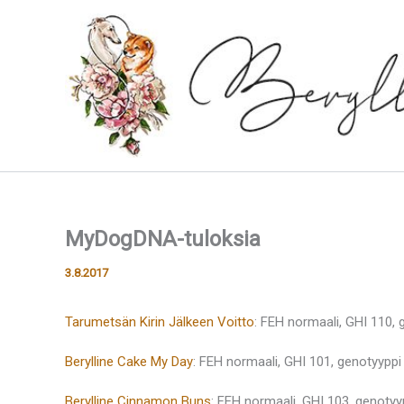
Siirry
sisältöön
MyDogDNA-tuloksia
3.8.2017
Tarumetsän Kirin Jälkeen Voitto
: FEH normaali, GHI 110, 
Berylline Cake My Day
: FEH normaali, GHI 101, genotyyppi
Berylline Cinnamon Buns
: FEH normaali, GHI 103, genotyy