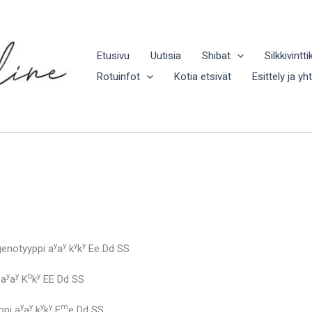
Etusivu
Uutisia
Shibat
Silkkivintti
Rotuinfot
Kotia etsivät
Esittely ja yh
y
y
y
y
genotyyppi a
a
k
k
Ee Dd SS
y
y
b
y
 a
a
K
k
EE Dd SS
y
y
y
y
m
ppi a
a
k
k
E
e Dd SS