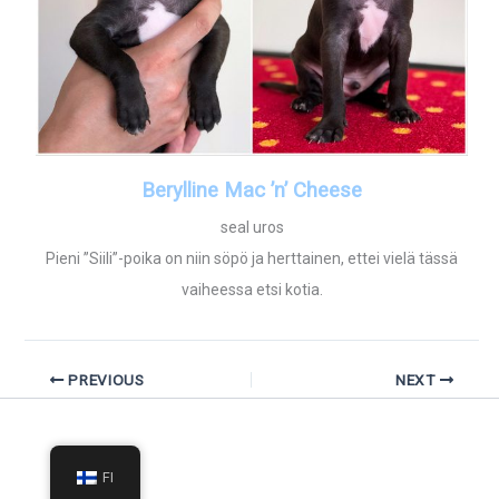
Berylline Mac ’n’ Cheese
seal uros
Pieni ”Siili”-poika on niin söpö ja herttainen, ettei vielä tässä
vaiheessa etsi kotia.
PREVIOUS
NEXT
FI