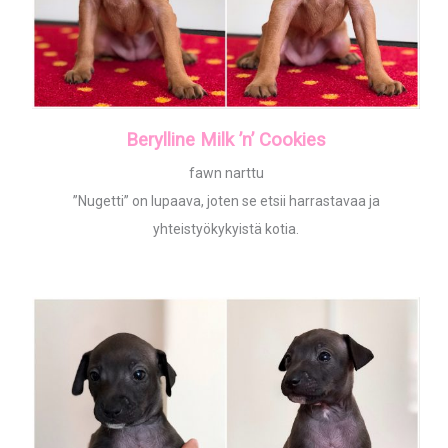
Berylline Milk ’n’ Cookies
fawn narttu
”Nugetti” on lupaava, joten se etsii harrastavaa ja
yhteistyökykyistä kotia.