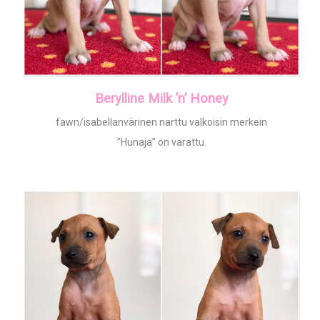
Berylline Milk ’n’ Honey
fawn/isabellanvärinen narttu valkoisin merkein
”Hunaja” on varattu.