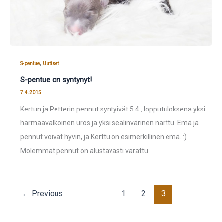
,
S-pentue
Uutiset
S-pentue on syntynyt!
7.4.2015
Kertun ja Petterin pennut syntyivät 5.4., lopputuloksena yksi
harmaavalkoinen uros ja yksi sealinvärinen narttu. Emä ja
pennut voivat hyvin, ja Kerttu on esimerkillinen emä. :)
Molemmat pennut on alustavasti varattu.
←
Previous
1
2
3