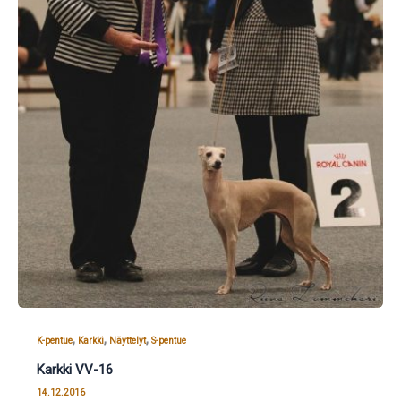
,
,
,
K-pentue
Karkki
Näyttelyt
S-pentue
Karkki VV-16
14.12.2016