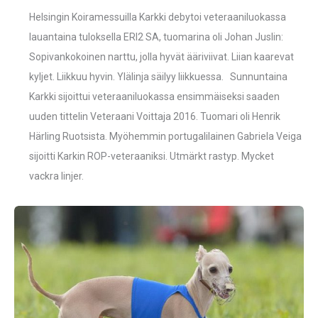
Helsingin Koiramessuilla Karkki debytoi veteraaniluokassa
lauantaina tuloksella ERI2 SA, tuomarina oli Johan Juslin:
Sopivankokoinen narttu, jolla hyvät ääriviivat. Liian kaarevat
kyljet. Liikkuu hyvin. Ylälinja säilyy liikkuessa. Sunnuntaina
Karkki sijoittui veteraaniluokassa ensimmäiseksi saaden
uuden tittelin Veteraani Voittaja 2016. Tuomari oli Henrik
Härling Ruotsista. Myöhemmin portugalilainen Gabriela Veiga
sijoitti Karkin ROP-veteraaniksi. Utmärkt rastyp. Mycket
vackra linjer.