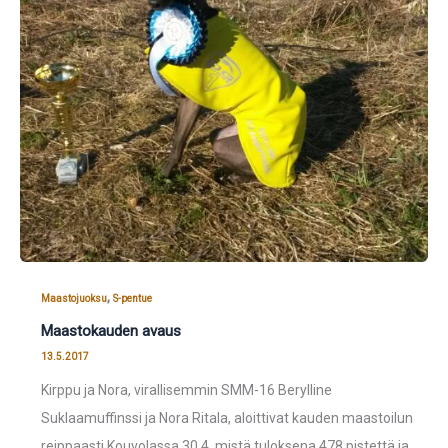
,
Maastojuoksu
S-pentue
Maastokauden avaus
13.5.2017
Kirppu ja Nora, virallisemmin SMM-16 Berylline
Suklaamuffinssi ja Nora Ritala, aloittivat kauden maastoilun
reippaasti Kouvolassa 30.4. mistä tuloksena 478 pistettä ja