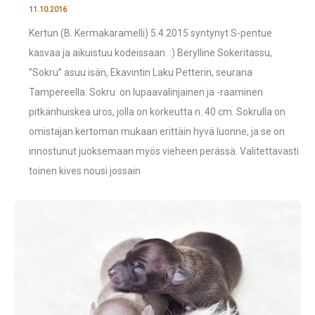
11.10.2016
Kertun (B. Kermakaramelli) 5.4.2015 syntynyt S-pentue
kasvaa ja aikuistuu kodeissaan. :) Berylline Sokeritassu,
”Sokru” asuu isän, Ekavintin Laku Petterin, seurana
Tampereella. Sokru on lupaavalinjainen ja -raaminen
pitkänhuiskea uros, jolla on korkeutta n. 40 cm. Sokrulla on
omistajan kertoman mukaan erittäin hyvä luonne, ja se on
innostunut juoksemaan myös vieheen perässä. Valitettavasti
toinen kives nousi jossain